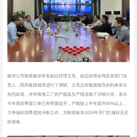
银河公司制造板块常务副总经理王亮、副总经理余翔及各部门负
责人，陪同集团领导进行了调研。王亮总对集团领导的到来表示
热烈欢迎，并对珠海工厂的产能及生产情况做了详细介绍，表示
今年第四季度订单已有明显提升，产能较上半年提升80%以上，
力争做好四季度的冲刺工作，为制造板块2024年开门红做好充足
的准备。