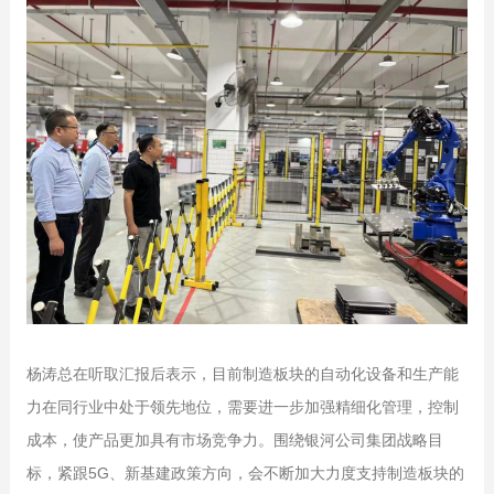
杨涛总在听取汇报后表示，目前制造板块的自动化设备和生产能
力在同行业中处于领先地位，需要进一步加强精细化管理，控制
成本，使产品更加具有市场竞争力。围绕银河公司集团战略目
标，紧跟5G、新基建政策方向，会不断加大力度支持制造板块的