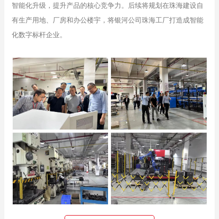
智能化升级，提升产品的核心竞争力。后续将规划在珠海建设自
有生产用地、厂房和办公楼宇，将银河公司珠海工厂打造成智能
化数字标杆企业。